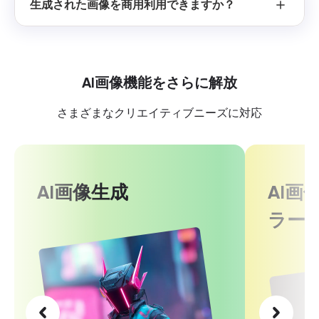
生成された画像を商用利用できますか？
AI画像機能をさらに解放
さまざまなクリエイティブニーズに対応
AI画像生成
AI画
ラー