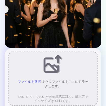
ファイルを選択
またはファイルをここにドラッ
グします。
jpg、png、jpeg、webp形式に対応、最大ファ
イルサイズは10MBです。