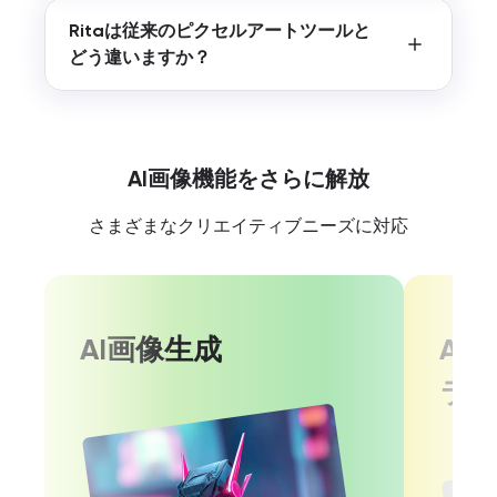
Ritaは従来のピクセルアートツールと
どう違いますか？
AI画像機能をさらに解放
さまざまなクリエイティブニーズに対応
AI画像生成
AI
ラ