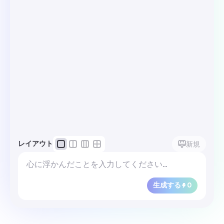
レイアウト
新規
生成する
0