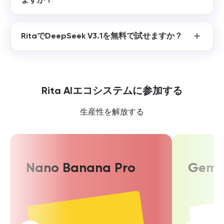
RitaでDeepSeek V3.1を無料で試せますか？
Rita AIエコシステムに参加する
生産性を解放する
Nano Banana Pro
Gemin