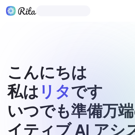
日本語
製品
こんにちは
私は
リタ
です
いつでも準備万端
イティブ AI ア