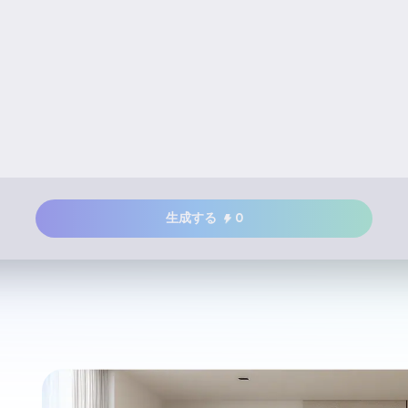
生成する
0