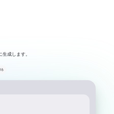
ログイン / サインアップ
リタを開始
に生成します。
V6