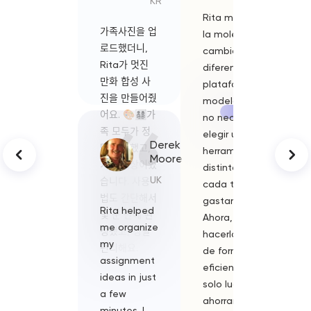
KR
Rita me ahorra
J'avais
가족사진을 업
la molestia de
toujours 
로드했더니,
cambiar entre
de ne pa
Rita가 멋진
diferentes
m'exprim
만화 합성 사
plataformas y
clairemen
진을 만들어줬
modelos. Ya
mais Rita
어요. 🎨👨‍👩‍👧‍👦가
no necesito
directem
족 모두가 정
elegir una
optimisé
Derek
말 좋아했고,
herramienta
expressio
Moore
기대 이상이었
distinta para
a dit
UK
습니다. 사용
cada tarea ni
exactem
법도 간단해서
gastar de más.
ce que je
Rita helped
Rita mi h
몇 분 만에 완
Ahora, puedo
voulais di
me organize
fatto
성됐고, 정말
hacerlo todo
C'est
my
risparmia
편리해요.
de forma
impressi
assignment
tutto il f
eficiente en un
!
ideas in just
di passar
solo lugar,
a few
diverse
ahorrando
minutes. I
piattafo