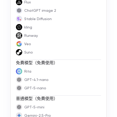
Flux
ChatGPT image 2
Stable Diffusion
kling
Runway
Veo
Suno
免費模型（免費使用）
Rita
GPT-4.1-nano
GPT-5-nano
普通模型（免費使用）
GPT-5-mini
Gemini-2.5-Pro