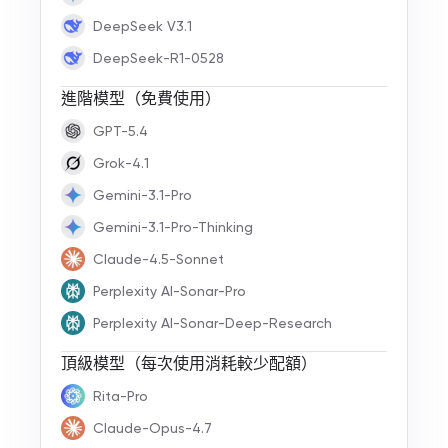
DeepSeek V3.1
DeepSeek-R1-0528
進階模型（免費使用）
GPT-5.4
Grok-4.1
Gemini-3.1-Pro
Gemini-3.1-Pro-Thinking
Claude-4.5-Sonnet
Perplexity AI-Sonar-Pro
Perplexity AI-Sonar-Deep-Research
頂級模型（每次使用消耗較少配額）
Rita-Pro
Claude-Opus-4.7