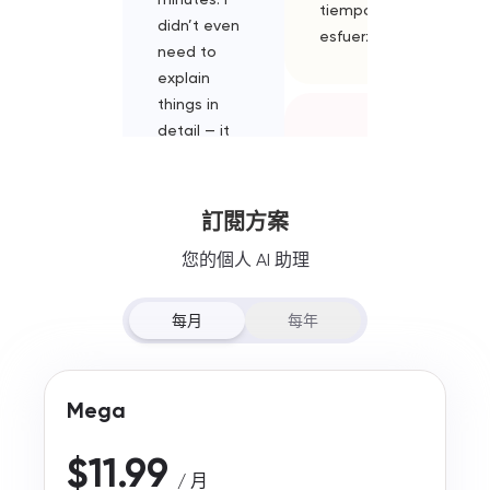
tiempo y
didn’t even
modelli.
esfuerzo.
need to
Integra di
explain
modelli di
things in
potenti, 
detail — it
non devo
김민
felt like
scegliere
지
chatting
strumenti
KR
with a friend
diversi pe
訂閱方案
who just
compito 
리타랑 대화하면
您的個人 AI 助理
naturally
devo spe
서 복잡한 생각이
understands
soldi extr
정리돼요. 말로 꺼
what I’m
posso
每月
每年
내기만 해도 한결
trying to
completa
가벼워지는 기분
say. It made
tutto il m
이에요.😊
the whole
lavoro in 
Mega
writing
unico pos
process way
risparmi
$11.99
less
tempo e
/ 月