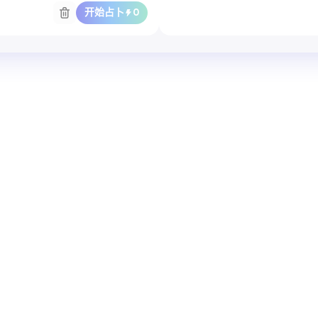
开始占卜
0