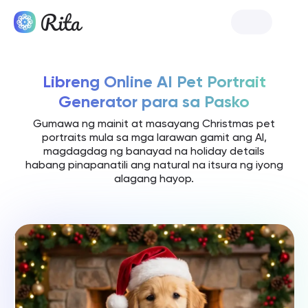
I-launch si Rita
Libreng Online AI Pet Portrait
Generator para sa Pasko
Gumawa ng mainit at masayang Christmas pet
portraits mula sa mga larawan gamit ang AI,
magdagdag ng banayad na holiday details
habang pinapanatili ang natural na itsura ng iyong
alagang hayop.