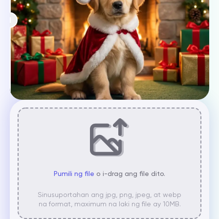
Pumili ng file
o i-drag ang file dito.
Sinusuportahan ang jpg, png, jpeg, at webp
na format, maximum na laki ng file ay 10MB.