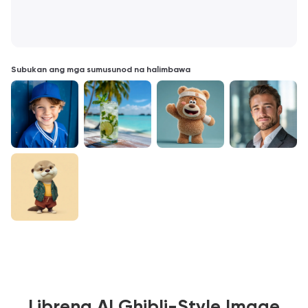
Subukan ang mga sumusunod na halimbawa
Libreng AI Ghibli-Style Image