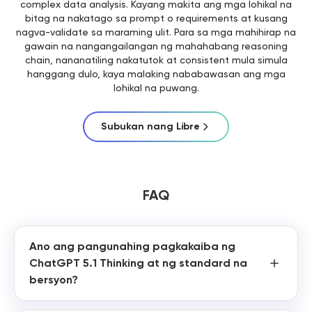
complex data analysis. Kayang makita ang mga lohikal na
bitag na nakatago sa prompt o requirements at kusang
nagva-validate sa maraming ulit. Para sa mga mahihirap na
gawain na nangangailangan ng mahahabang reasoning
chain, nananatiling nakatutok at consistent mula simula
hanggang dulo, kaya malaking nababawasan ang mga
lohikal na puwang.
Subukan nang Libre
FAQ
Ano ang pangunahing pagkakaiba ng
ChatGPT 5.1 Thinking at ng standard na
bersyon?