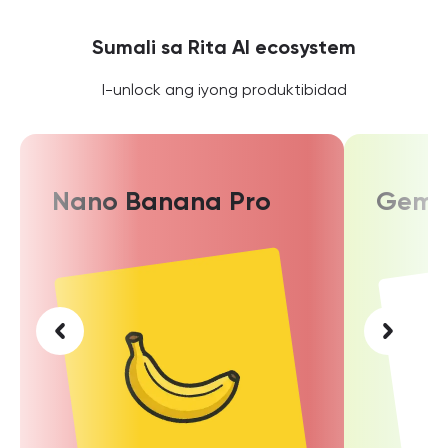
Sumali sa Rita AI ecosystem
I-unlock ang iyong produktibidad
Nano Banana Pro
Gemin