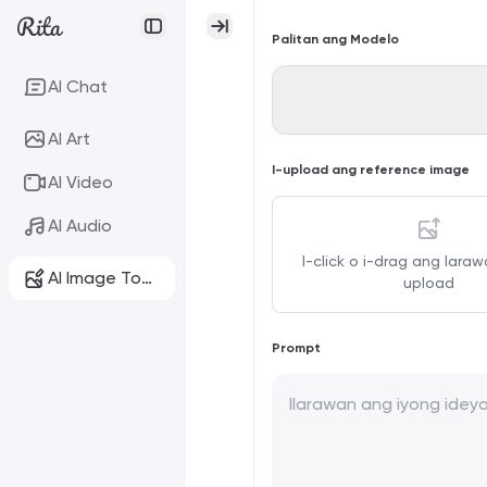
Palitan ang Modelo
AI Chat
AI Art
I-upload ang reference image
AI Video
AI Audio
I-click o i-drag ang laraw
AI Image Tools
upload
Prompt