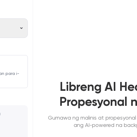
an para i-
Libreng AI H
Propesyonal 
Gumawa ng malinis at propesyonal
ang AI-powered na backgr