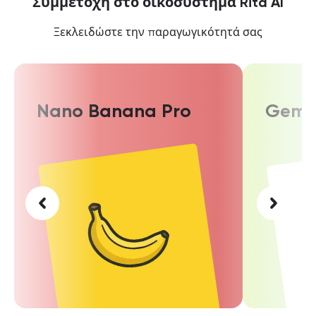
Συμμετοχή στο οικοσύστημα Rita AI
Ξεκλειδώστε την παραγωγικότητά σας
Nano Banana Pro
Gemin