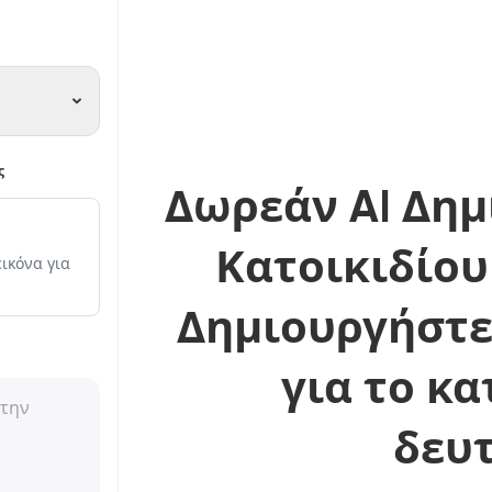
ς
Δωρεάν AI Δημ
Κατοικιδίου
εικόνα για
Δημιουργήστε
για το κα
δευ