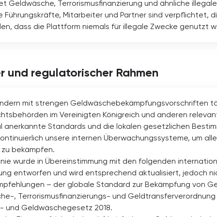
et Geldwäsche, Terrorismusfinanzierung und ähnliche illegale
lle Führungskräfte, Mitarbeiter und Partner sind verpflichtet,
len, dass die Plattform niemals für illegale Zwecke genutzt wi
er und regulatorischer Rahmen
 Ländern mit strengen Geldwäschebekämpfungsvorschriften tä
chtsbehörden im Vereinigten Königreich und anderen releva
al anerkannte Standards und die lokalen gesetzlichen Besti
kontinuierlich unsere internen Überwachungssysteme, um alle 
 zu bekämpfen.
linie wurde in Übereinstimmung mit den folgenden internatio
g entworfen und wird entsprechend aktualisiert, jedoch nich
Empfehlungen – der globale Standard zur Bekämpfung von Ge
he-, Terrorismusfinanzierungs- und Geldtransferverordnung 
s- und Geldwäschegesetz 2018.