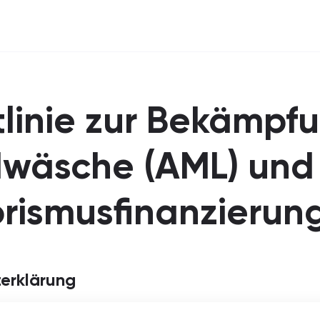
Preise
tlinie zur Bekämpf
wäsche (AML) und
orismusfinanzierun
erklärung