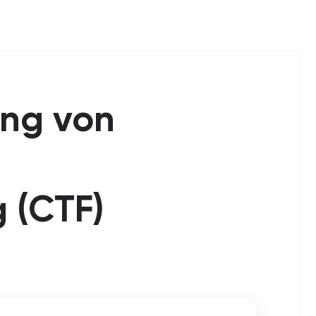
Anmelden / Registrieren
Rita starten
ung von
g (CTF)