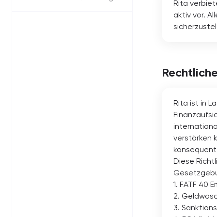
Rita verbiet
aktiv vor. A
sicherzustel
Rechtlich
Rita ist in
Finanzaufsi
internation
verstärken 
konsequent
Diese Richt
Gesetzgebun
1. FATF 40 
2. Geldwäsc
3. Sanktion