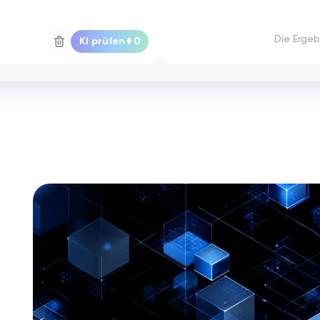
Die Ergeb
KI prüfen
0