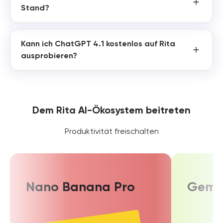
Stand?
Kann ich ChatGPT 4.1 kostenlos auf Rita
ausprobieren?
Dem Rita AI-Ökosystem beitreten
Produktivität freischalten
Nano Banana Pro
Gemin