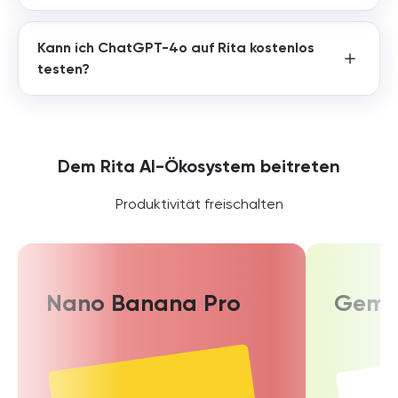
Kann ich ChatGPT-4o auf Rita kostenlos
testen?
Dem Rita AI-Ökosystem beitreten
Produktivität freischalten
Nano Banana Pro
Gemin