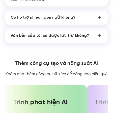
Có hỗ trợ nhiều ngôn ngữ không?
Văn bản của tôi có được lưu trữ không?
Thêm công cụ tạo và năng suất AI
Khám phá thêm công cụ hữu ích để nâng cao hiệu quả
Trình phát hiện AI
Trình 