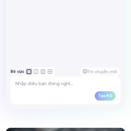
Bố cục
Trò chuyện mới
Tạo
0