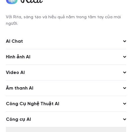
Với Rita, sáng tạo và hiệu quả nằm trong tầm tay của mọi
người.
AI Chat
Rita
Hình ảnh AI
Rita Pro
ChatGPT 5.4
Nano Banana Pro
Video AI
ChatGPT 5.2
Midjourney
Veo
Âm thanh AI
Gemini 3.1 Pro
ChatGPT Image
Kling
Suno
Claude Opus 4.6
Flux
Công Cụ Nghệ Thuật AI
Claude Sonnet 4.6
Stable Diffusion
Trình tạo hình ảnh AI
Công cụ AI
Claude Opus 4.5
Kling
AI Nâng cao hình ảnh
Trình phát hiện AI
Gemini 3 Pro