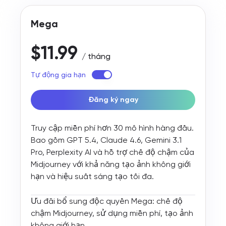
say. It made
tutto il m
도 한결 가벼워
the whole
lavoro in 
Mega
지는 기분이에
writing
unico pos
요.😊
process way
risparmi
$11.99
less
tempo e
/ tháng
stressful
fatica.
Tự động gia hạn
and actually
kind of
Đăng ký ngay
enjoyable.
Truy cập miễn phí hơn 30 mô hình hàng đầu.
Bao gồm GPT 5.4, Claude 4.6, Gemini 3.1
Pro, Perplexity AI và hỗ trợ chế độ chậm của
Midjourney với khả năng tạo ảnh không giới
hạn và hiệu suất sáng tạo tối đa.
Ưu đãi bổ sung độc quyền Mega: chế độ
chậm Midjourney, sử dụng miễn phí, tạo ảnh
không giới hạn