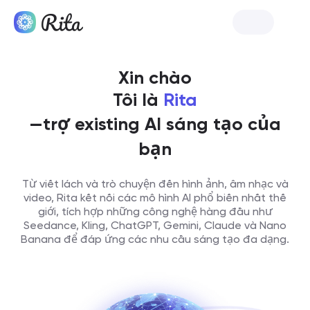
Ra mắt Rita
Xin chào
Tôi là
Rita
—trợ existing AI sáng tạo của
bạn
Từ viết lách và trò chuyện đến hình ảnh, âm nhạc và
video, Rita kết nối các mô hình AI phổ biến nhất thế
giới, tích hợp những công nghệ hàng đầu như
Seedance, Kling, ChatGPT, Gemini, Claude và Nano
Banana để đáp ứng các nhu cầu sáng tạo đa dạng.