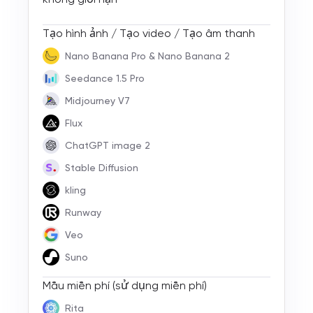
Tạo hình ảnh / Tạo video / Tạo âm thanh
Nano Banana Pro & Nano Banana 2
Seedance 1.5 Pro
Midjourney V7
Flux
ChatGPT image 2
Stable Diffusion
kling
Runway
Veo
Suno
Mẫu miễn phí (sử dụng miễn phí)
Rita