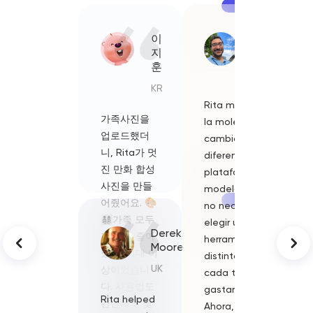
이
Lucía
지
Fernández
훈
ES
KR
Rita me ahorra
J'avais
가족사진을
la molestia de
toujours 
업로드했더
cambiar entre
de ne pa
니, Rita가 멋
diferentes
m'exprim
진 만화 합성
plataformas y
clairemen
사진을 만들
modelos. Ya
mais Rita
어줬어요. 🎨
no necesito
directem
👨‍👩‍👧‍👦가족 모두
elegir una
optimisé
Derek
가 정말 좋아
herramienta
expressio
Moore
했고, 기대 이
distinta para
a dit
UK
상이었습니
cada tarea ni
exactem
다. 사용법도
gastar de más.
ce que je
Rita helped
Rita mi h
간단해서 몇
Ahora, puedo
voulais di