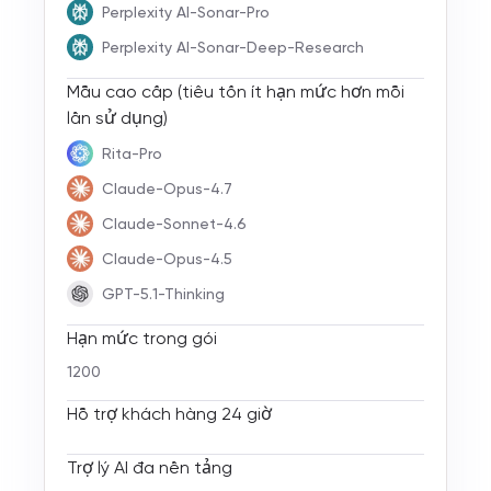
Perplexity AI-Sonar-Pro
Perplexity AI-Sonar-Deep-Research
Mẫu cao cấp (tiêu tốn ít hạn mức hơn mỗi
lần sử dụng)
Rita-Pro
Claude-Opus-4.7
Claude-Sonnet-4.6
Claude-Opus-4.5
GPT-5.1-Thinking
Hạn mức trong gói
1200
Hỗ trợ khách hàng 24 giờ
Trợ lý AI đa nền tảng