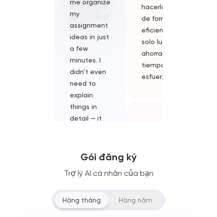
me organize
fatto
분 만에 완성
hacerlo todo
C'est
my
risparmia
됐고, 정말 편
de forma
impressi
assignment
tutto il f
리해요.
eficiente en un
!
ideas in just
di passar
solo lugar,
a few
diverse
ahorrando
minutes. I
piattafo
tiempo y
didn’t even
modelli.
esfuerzo.
need to
Integra di
explain
modelli di
things in
potenti, 
detail — it
non devo
김
felt like
scegliere
민
chatting
strumenti
지
with a friend
diversi pe
Gói đăng ký
KR
who just
compito 
Trợ lý AI cá nhân của bạn
naturally
devo spe
리타랑 대화하면
understands
soldi extr
서 복잡한 생각
what I’m
posso
Hàng tháng
Hàng năm
이 정리돼요. 말
trying to
completa
로 꺼내기만 해