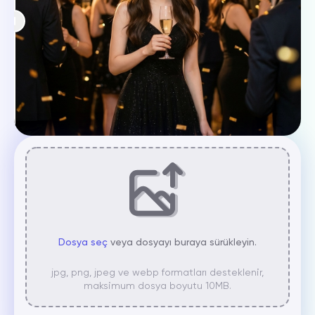
Dosya seç
veya dosyayı buraya sürükleyin.
jpg, png, jpeg ve webp formatları desteklenir,
maksimum dosya boyutu 10MB.