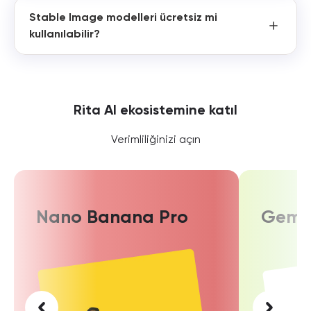
Stable Image modelleri ücretsiz mi
kullanılabilir?
Rita AI ekosistemine katıl
Verimliliğinizi açın
Nano Banana Pro
Gemin