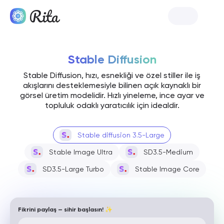
Rita'yı Başlat
Stable Diffusion
Stable Diffusion, hızı, esnekliği ve özel stiller ile iş
akışlarını desteklemesiyle bilinen açık kaynaklı bir
görsel üretim modelidir. Hızlı yineleme, ince ayar ve
topluluk odaklı yaratıcılık için idealdir.
Stable diffusion 3.5-Large
Stable Image Ultra
SD3.5-Medium
SD3.5-Large Turbo
Stable Image Core
Fikrini paylaş — sihir başlasın! ✨