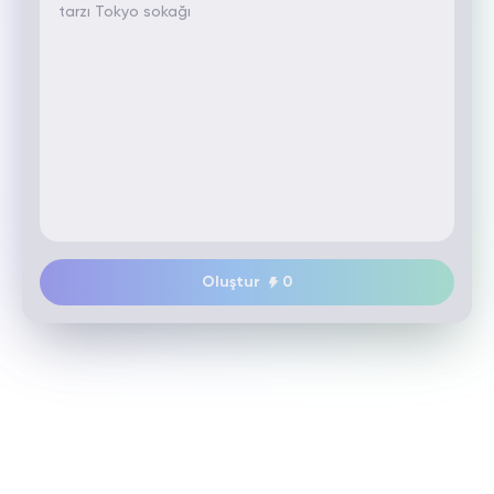
Oluştur
0