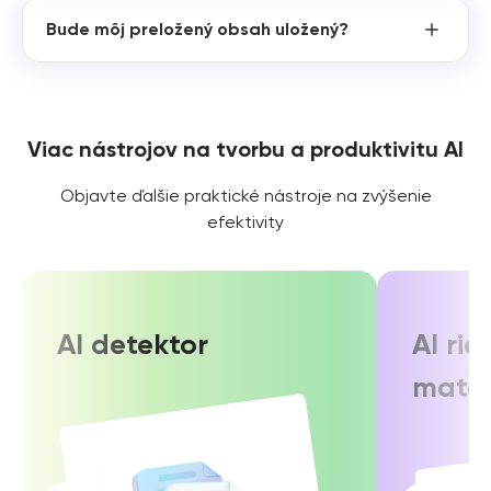
Bude môj preložený obsah uložený?
Viac nástrojov na tvorbu a produktivitu AI
Objavte ďalšie praktické nástroje na zvýšenie
efektivity
AI detektor
AI rie
mate