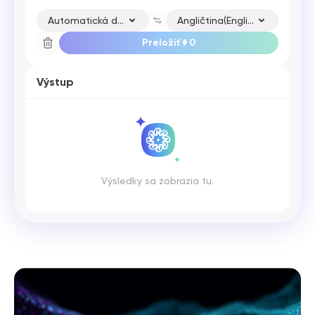
Automatická detekcia
Angličtina(English)
Preložiť
0
Výstup
Výsledky sa zobrazia tu.