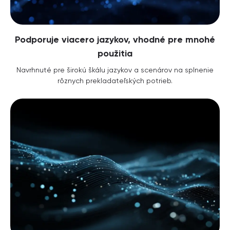
Podporuje viacero jazykov, vhodné pre mnohé
použitia
Navrhnuté pre širokú škálu jazykov a scenárov na splnenie
rôznych prekladateľských potrieb.