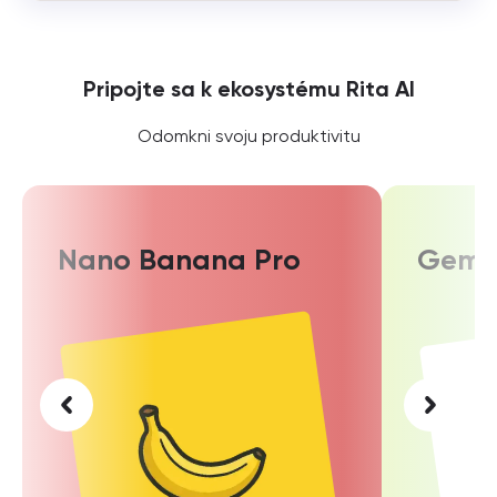
Pripojte sa k ekosystému Rita AI
Odomkni svoju produktivitu
Nano Banana Pro
Gemin