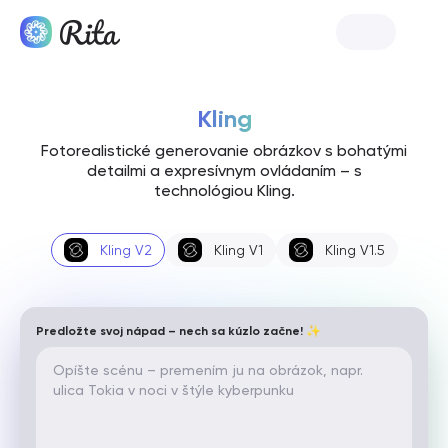
Spustiť Ritu
Kling
Fotorealistické generovanie obrázkov s bohatými
detailmi a expresívnym ovládaním – s
technológiou Kling.
Kling V2
Kling V1
Kling V1.5
Predložte svoj nápad – nech sa kúzlo začne! ✨