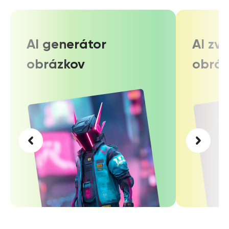
AI generátor
AI zv
obrázkov
obráz