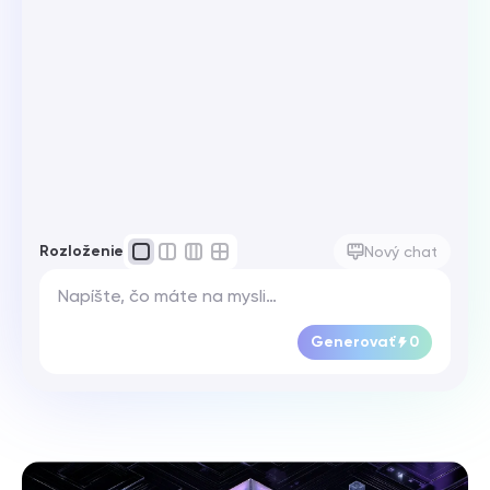
Rozloženie
Nový chat
Generovať
0