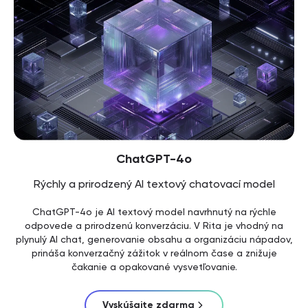
ChatGPT-4o
Rýchly a prirodzený AI textový chatovací model
ChatGPT-4o je AI textový model navrhnutý na rýchle
odpovede a prirodzenú konverzáciu. V Rita je vhodný na
plynulý AI chat, generovanie obsahu a organizáciu nápadov,
prináša konverzačný zážitok v reálnom čase a znižuje
čakanie a opakované vysvetľovanie.
Vyskúšajte zdarma