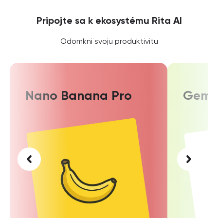
Pripojte sa k ekosystému Rita AI
Odomkni svoju produktivitu
Nano Banana Pro
Gemin