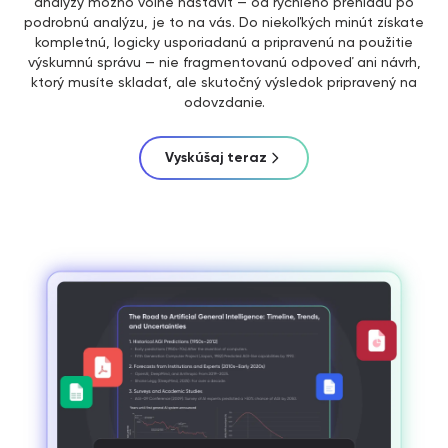
analýzy možno voľne nastaviť — od rýchleho prehľadu po
podrobnú analýzu, je to na vás. Do niekoľkých minút získate
kompletnú, logicky usporiadanú a pripravenú na použitie
výskumnú správu — nie fragmentovanú odpoveď ani návrh,
ktorý musíte skladať, ale skutočný výsledok pripravený na
odovzdanie.
Vyskúšaj teraz