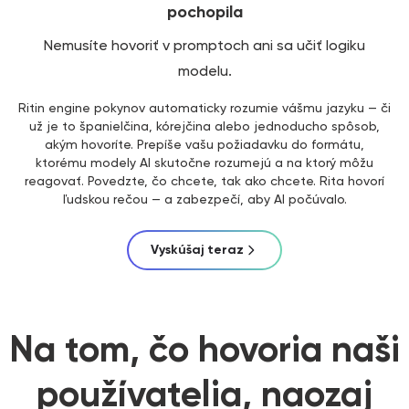
pochopila
Nemusíte hovoriť v promptoch ani sa učiť logiku
modelu.
Ritin engine pokynov automaticky rozumie vášmu jazyku — či
už je to španielčina, kórejčina alebo jednoducho spôsob,
akým hovoríte. Prepíše vašu požiadavku do formátu,
ktorému modely AI skutočne rozumejú a na ktorý môžu
reagovať. Povedzte, čo chcete, tak ako chcete. Rita hovorí
ľudskou rečou — a zabezpečí, aby AI počúvalo.
Vyskúšaj teraz
Na tom, čo hovoria naši
používatelia, naozaj