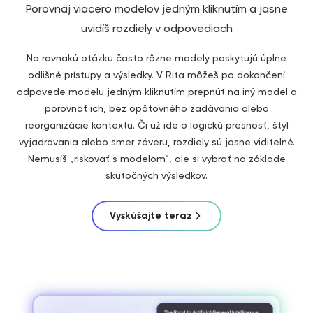
Porovnaj viacero modelov jedným kliknutím a jasne
uvidíš rozdiely v odpovediach
Na rovnakú otázku často rôzne modely poskytujú úplne
odlišné prístupy a výsledky. V Rita môžeš po dokončení
odpovede modelu jedným kliknutím prepnúť na iný model a
porovnať ich, bez opätovného zadávania alebo
reorganizácie kontextu. Či už ide o logickú presnosť, štýl
vyjadrovania alebo smer záveru, rozdiely sú jasne viditeľné.
Nemusíš „riskovať s modelom“, ale si vybrať na základe
skutočných výsledkov.
Vyskúšajte teraz