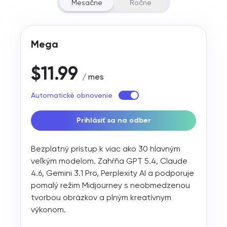
what I’m
posso
Mesačne
Ročne
이 정리돼요. 말
trying to
completa
로 꺼내기만 해
say. It made
tutto il m
도 한결 가벼워
the whole
lavoro in 
Mega
지는 기분이에
writing
unico pos
요.😊
process way
risparmi
$11.99
less
tempo e
/ mes
stressful
fatica.
Automatické obnovenie
and actually
kind of
Prihlásiť sa na odber
enjoyable.
Bezplatný prístup k viac ako 30 hlavným
veľkým modelom. Zahŕňa GPT 5.4, Claude
4.6, Gemini 3.1 Pro, Perplexity AI a podporuje
pomalý režim Midjourney s neobmedzenou
tvorbou obrázkov a plným kreatívnym
výkonom.