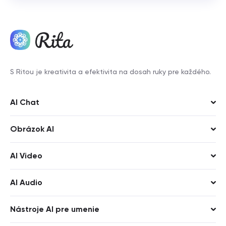
S Ritou je kreativita a efektivita na dosah ruky pre každého.
AI Chat
Rita
Obrázok AI
Rita Pro
ChatGPT 5.4
Nano Banana Pro
AI Video
ChatGPT 5.2
Midjourney
Veo
AI Audio
Gemini 3.1 Pro
ChatGPT Image
Kling
Suno
Claude Opus 4.6
Flux
Nástroje AI pre umenie
Claude Sonnet 4.6
Stable Diffusion