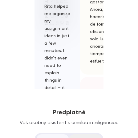
다. 사용법도
gastar de más.
ce que je
Rita helped
Rita mi h
간단해서 몇
Ahora, puedo
voulais di
me organize
fatto
분 만에 완성
hacerlo todo
C'est
my
risparmia
됐고, 정말 편
de forma
impressi
assignment
tutto il f
리해요.
eficiente en un
!
ideas in just
di passar
solo lugar,
a few
diverse
ahorrando
minutes. I
piattafo
tiempo y
didn’t even
modelli.
esfuerzo.
need to
Integra di
explain
modelli di
things in
potenti, 
detail — it
non devo
김
felt like
scegliere
민
chatting
strumenti
지
with a friend
diversi pe
Predplatné
KR
who just
compito 
Váš osobný asistent s umelou inteligenciou
naturally
devo spe
리타랑 대화하면
understands
soldi extr
서 복잡한 생각