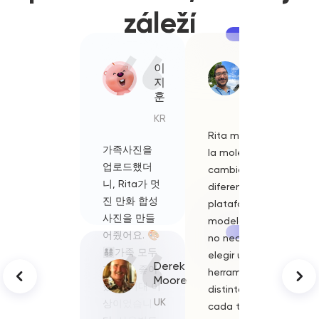
záleží
이
Lucía
지
Fernández
훈
ES
KR
Rita me ahorra
J'avais
가족사진을
la molestia de
toujours 
업로드했더
cambiar entre
de ne pa
니, Rita가 멋
diferentes
m'exprim
진 만화 합성
plataformas y
clairemen
사진을 만들
modelos. Ya
mais Rita
어줬어요. 🎨
no necesito
directem
👨‍👩‍👧‍👦가족 모두
elegir una
optimisé
Derek
가 정말 좋아
herramienta
expressio
Moore
했고, 기대 이
distinta para
a dit
UK
상이었습니
cada tarea ni
exactem