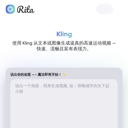
免费体验
Kling
使用 Kling 从文本或图像生成逼真的高速运动视频 —
快速、流畅且富有表现力。
说出你的创意 —— 魔法即将开始！✨