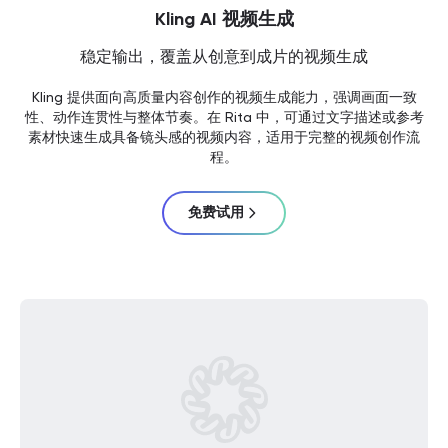
Kling AI 视频生成
稳定输出，覆盖从创意到成片的视频生成
Kling 提供面向高质量内容创作的视频生成能力，强调画面一致
性、动作连贯性与整体节奏。在 Rita 中，可通过文字描述或参考
素材快速生成具备镜头感的视频内容，适用于完整的视频创作流
程。
免费试用