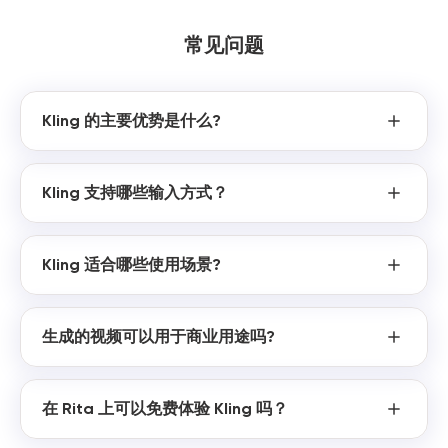
常见问题
Kling 的主要优势是什么?
Kling 支持哪些输入方式？
Kling 适合哪些使用场景?
生成的视频可以用于商业用途吗?
在 Rita 上可以免费体验 Kling 吗？