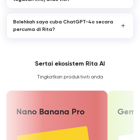
Bolehkah saya cuba ChatGPT-4o secara
percuma di Rita?
Sertai ekosistem Rita AI
Tingkatkan produktiviti anda
Nano Banana Pro
Gemin