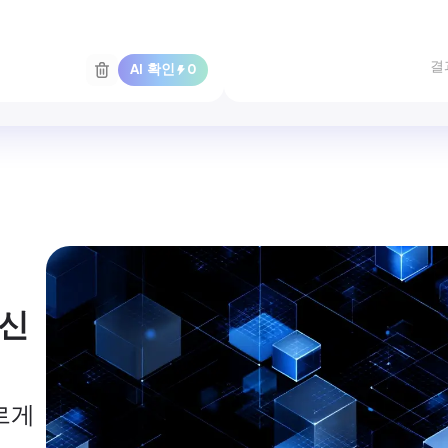
결
AI 확인
0
 신
르게