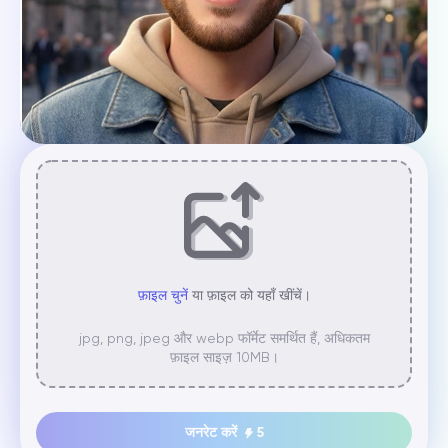
फ़ाइल चुनें
या फ़ाइल को यहाँ खींचें।
jpg, png, jpeg और webp फॉर्मेट समर्थित हैं, अधिकतम
फ़ाइल साइज़ 10MB।
जनरेट करें
5