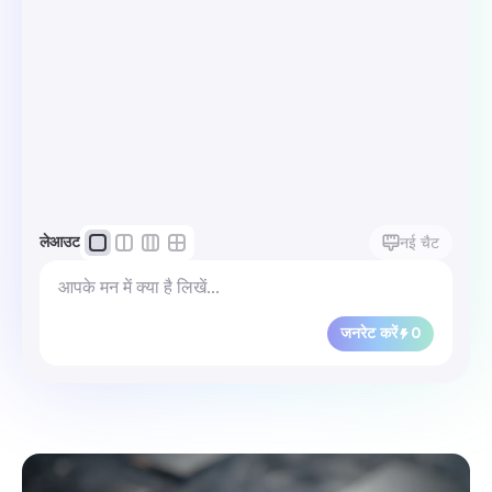
लेआउट
नई चैट
जनरेट करें
0