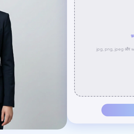
फ़
jpg, png, jpeg और web