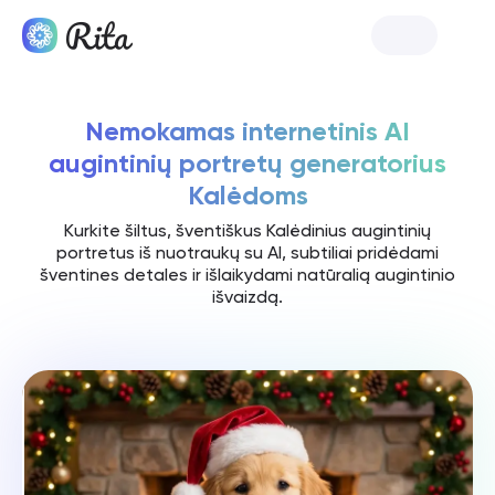
Pradėkite Rita
Nemokamas internetinis AI
augintinių portretų generatorius
Kalėdoms
Kurkite šiltus, šventiškus Kalėdinius augintinių
portretus iš nuotraukų su AI, subtiliai pridėdami
šventines detales ir išlaikydami natūralią augintinio
išvaizdą.