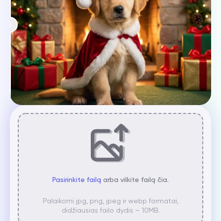
Pasirinkite failą
arba vilkite failą čia.
Palaikomi jpg, png, jpeg ir webp formatai,
didžiausias failo dydis – 10MB.