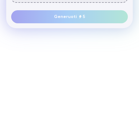
Generuoti
5