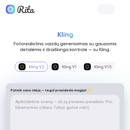
Pradėkite Rita
Kling
Fotorealistinis vaizdų generavimas su gausiomis
detalėmis ir išraiškinga kontrole — su Kling.
Kling V2
Kling V1
Kling V1.5
Pateik savo idėją — tegul prasideda magija! ✨