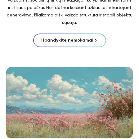
vaizdams, socialinių tinklų medžiagai, kūrybiniams eskizams
ir stiliaus paieškai. Net dažnai keičiant užklausas ir kartojant
generavimą, išlaikoma aiški vaizdo struktūra ir stabili objektų
sąsaja.
Išbandykite nemokamai