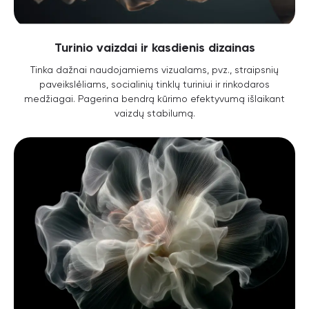
Turinio vaizdai ir kasdienis dizainas
Tinka dažnai naudojamiems vizualams, pvz., straipsnių
paveikslėliams, socialinių tinklų turiniui ir rinkodaros
medžiagai. Pagerina bendrą kūrimo efektyvumą išlaikant
vaizdų stabilumą.