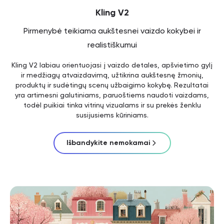
Kling V2
Pirmenybė teikiama aukštesnei vaizdo kokybei ir
realistiškumui
Kling V2 labiau orientuojasi į vaizdo detales, apšvietimo gylį
ir medžiagų atvaizdavimą, užtikrina aukštesnę žmonių,
produktų ir sudėtingų scenų užbaigimo kokybę. Rezultatai
yra artimesni galutiniams, paruoštiems naudoti vaizdams,
todėl puikiai tinka vitrinų vizualams ir su prekės ženklu
susijusiems kūriniams.
Išbandykite nemokamai