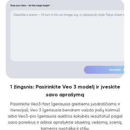
1 žingsnis: Pasirinkite Veo 3 modelį ir įveskite
savo aprašymą
Pasirinkite Veo3-fast (geriausia greitiems juodraščiams ir
iteracijai), Veo 3 (geriausia bendram vaizdo įrašų kūrimui)
arba Veo3-pro (geriausia aukštos kokybės rezultatui) pagal
savo poreikius ir aiškiai aprašykite objektą, veiksmą, sceną,
kameros nuotaiką ir stilių.