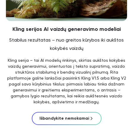
Kling serijos AI vaizdų generavimo modeliai
Stabilus rezultatas – nuo greitos kūrybos iki aukštos
kokybės vaizdų
Kling serija – tai AI modelių rinkinys, skirtas aukštos kokybės
vaizdų generavimui, orientuotas į teksto supratimą, vaizdo
struktūros stabilumą ir bendrą vizualinį pilnumą. Rita
platformoje galite lanksčiai pasirinkti Kling V1.5 arba Kling V2
pagal savo kūrybinius tikslus: pirmasis labiau tinka dažnam
generavimui ir greitiems eksperimentams, o antrasis –
gamybos lygio rezultatams, kai reikia aukštesnės vaizdo
kokybės, apšvietimo ir medžiagų.
Išbandykite nemokamai