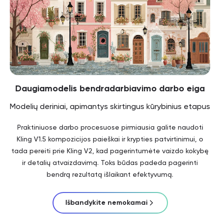
Daugiamodelis bendradarbiavimo darbo eiga
Modelių deriniai, apimantys skirtingus kūrybinius etapus
Praktiniuose darbo procesuose pirmiausia galite naudoti
Kling V1.5 kompozicijos paieškai ir krypties patvirtinimui, o
tada pereiti prie Kling V2, kad pagerintumėte vaizdo kokybę
ir detalių atvaizdavimą. Toks būdas padeda pagerinti
bendrą rezultatą išlaikant efektyvumą.
Išbandykite nemokamai