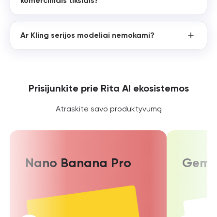
komerciniais tikslais?
Ar Kling serijos modeliai nemokami?
Prisijunkite prie Rita AI ekosistemos
Atraskite savo produktyvumą
Nano Banana Pro
Gemin