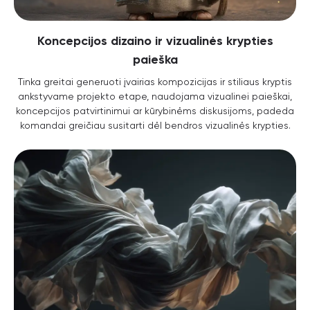
Koncepcijos dizaino ir vizualinės krypties
paieška
Tinka greitai generuoti įvairias kompozicijas ir stiliaus kryptis
ankstyvame projekto etape, naudojama vizualinei paieškai,
koncepcijos patvirtinimui ar kūrybinėms diskusijoms, padeda
komandai greičiau susitarti dėl bendros vizualinės krypties.