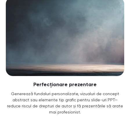
Perfecționare prezentare
Generează fundaluri personalizate, vizualuri de concept
abstract sau elemente tip grafic pentru slide-uri PPT—
reduce riscul de drepturi de autor și fă prezentările să arate
mai profesionist.