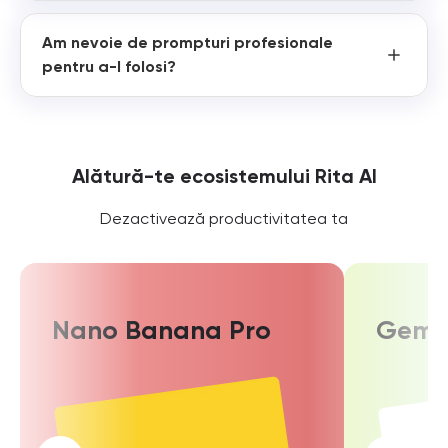
Am nevoie de prompturi profesionale
pentru a-l folosi?
Alătură-te ecosistemului Rita AI
Dezactivează productivitatea ta
Nano Banana Pro
Gemin