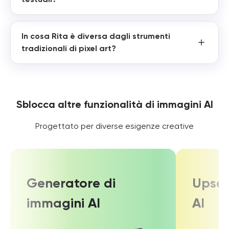
In cosa Rita è diversa dagli strumenti
tradizionali di pixel art?
Sblocca altre funzionalità di immagini AI
Progettato per diverse esigenze creative
Generatore di
Upsca
immagini AI
AI