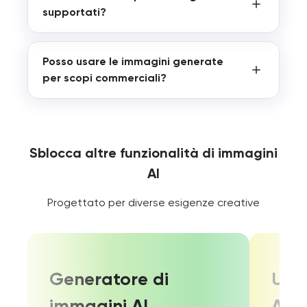
supportati?
Posso usare le immagini generate
per scopi commerciali?
Sblocca altre funzionalità di immagini
AI
Progettato per diverse esigenze creative
Generatore di
Upsc
immagini AI
AI