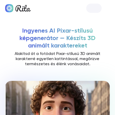
Indítsa el a Rita-t
Ingyenes AI Pixar-stílusú
képgenerátor — Készíts 3D
animált karaktereket
Alakítsd át a fotódat Pixar-stílusú 3D animált
karakterré egyetlen kattintással, megőrizve
természetes és élénk vonásaidat.