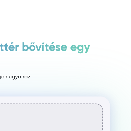
Bejelentkezés / Regisztráció
Indítsa el a Rita-t
ttér bővítése egy
djon ugyanaz.