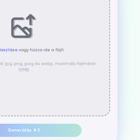
álasztása
vagy húzza ide a fájlt.
 jpg, png, jpeg és webp, maximális fájlméret:
10MB.
Generálás
5