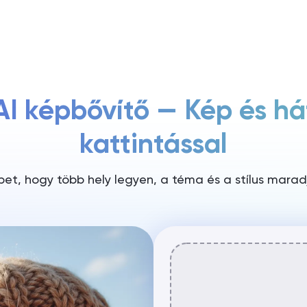
Árazás
AI képbővítő — Kép és há
kattintással
pet, hogy több hely legyen, a téma és a stílus mara