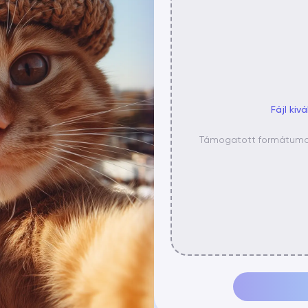
Fájl kiv
Támogatott formátumok: