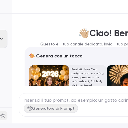
👋🏼Ciao! B
Questo è il tuo canale dedicato. Invia il tuo 
🎨 Genera con un tocco
Realistic New Year
party portrait, a smiling
young person as the
main subject, full body
shot, centered
composition. Wearing an
elegant black evening
outfit with subtle
shimmer, well-fitted
and harmonious with
Generatore di Prompt
the person’s image.
Creare!
Natural makeup, soft
glowing skin. Standing
with an elegant and
relaxed posture,