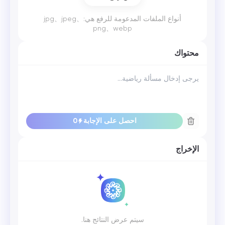
أنواع الملفات المدعومة للرفع هي:jpg、jpeg、
png、webp
محتواك
احصل على الإجابة
0
الإخراج
سيتم عرض النتائج هنا.