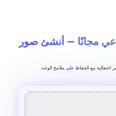
تسجيل الدخول / التسجيل
إطلاق ريـتا
عي مجانًا — أنشئ صور
 احتفالية مع الحفاظ على ملامح الوجه.