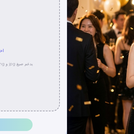
اخ
يدعم صيغ jpg و png و jpeg و webp، بحجم ملف أقصى 10MB.