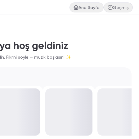
Ana Sayfa
Geçmiş
a'ya hoş geldiniz
n. Fikrini söyle — müzik başlasın! ✨