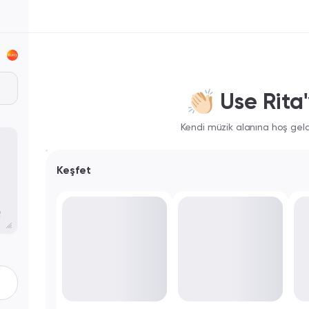
👏🏻 Use Rit
Kendi müzik alanına hoş geldi
Keşfet
ord Doo-wop
Popcore