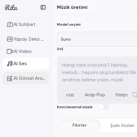
Müzik üretimi
AI Sohbet
Model seçimi
Yapay Zeka Sanatı
Suno
Stil
AI Video
AI Ses
AI Görsel Araçları
caz
Arap Pop
Harpsich
Enstrümantal müzik
Fikirler
Şarkı Sözleri