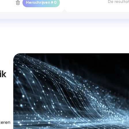
De resulta
Herschrijven
0
ik
teren