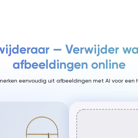
Prijzen
ijderaar — Verwijder w
afbeeldingen online
rken eenvoudig uit afbeeldingen met AI voor een held