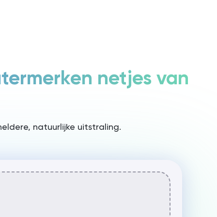
Inloggen / Registreren
Lanceer Rita
atermerken netjes van
ere, natuurlijke uitstraling.