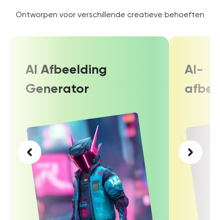
Ontworpen voor verschillende creatieve behoeften
AI Afbeelding
AI-
Generator
afbee