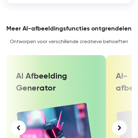
Meer AI-afbeeldingsfuncties ontgrendelen
Ontworpen voor verschillende creatieve behoeften
AI Afbeelding
AI-
Generator
afbee