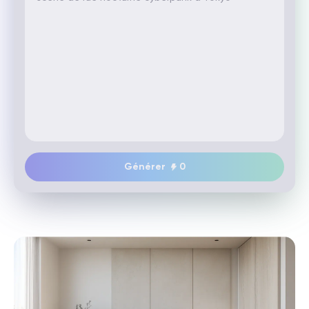
Générer
0